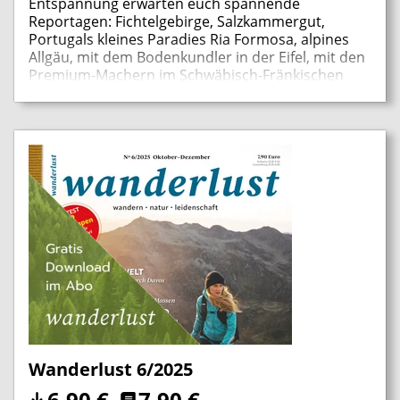
Entspannung erwarten euch spannende
Reportagen: Fichtelgebirge, Salzkammergut,
Portugals kleines Paradies Ria Formosa, alpines
Allgäu, mit dem Bodenkundler in der Eifel, mit den
Premium-Machern im Schwäbisch-Fränkischen
Wald, Oberbayern, Vogelsberg, TEST:
Winterjacken! Plus Special: 56 Seiten Langlauf
u.v.m.
Wanderlust 6/2025
6,90
€
7,90
€