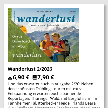
Eifel, TEST: Mehrtages-Rucksäcke, Experten von
Leki, Komperdell und Silva über Wanderstöcke,
Fernglastest, alles Neue aus der Wanderwelt u.v.m.
Wanderlust 2/2026
6,90
€
7,90
€
Und das erwartet euch in Ausgabe 2/26: Neben
den schönsten Frühlingstouren mit extra
Entspannung erwarten euch spannende
Reportagen: Thüringer Wald, mit Bergführerin im
Tannheimer Tal, Itterbecker Heide, Irlands Beara