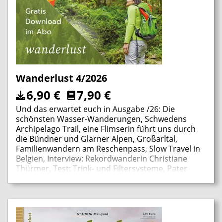
Wanderlust 4/2026
6,90
€
7,90
€
Und das erwartet euch in Ausgabe /26: Die
schönsten Wasser-Wanderungen, Schwedens
Archipelago Trail, eine Flimserin führt uns durch
die Bündner und Glarner Alpen, Großarltal,
Familienwandern am Reschenpass, Slow Travel in
Belgien, Interview: Rekordwanderin Christiane
Thürmer, Test: Trink- und Filtersysteme, Pater
Anselm Grün über weniger Tempo und mehr Tiefe,
die schönsten Pilgerwege, Dr. Hike: Prof. Martin
Pfeffer erklärt, wie man Zecken richtig entfernt
und welche Impfung hilft, zu Besuch im Survival
Camp im Schwarzwald, Sommer-Equipment, Elche