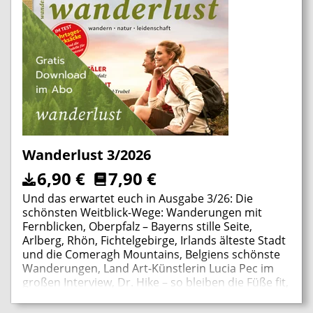
in Brandenburg und vieles mehr!
Wanderlust 3/2026
6,90
€
7,90
€
Und das erwartet euch in Ausgabe 3/26: Die
schönsten Weitblick-Wege: Wanderungen mit
Fernblicken, Oberpfalz – Bayerns stille Seite,
Arlberg, Rhön, Fichtelgebirge, Irlands älteste Stadt
und die Comeragh Mountains, Belgiens schönste
Wanderungen, Land Art-Künstlerin Lucia Pec im
großen Interview, Dr. Hike – so bleiben die Füße fit,
Trailrunning – so gelingt der Einstieg, die letzte
Kugelmühle Deutschlands, Ginsterblüte in der