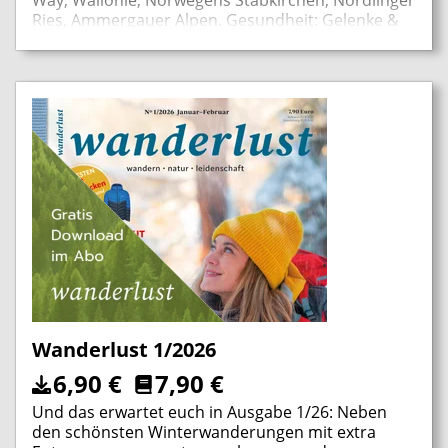
Way, Wallonie, Norwegens Stabkirchen, Nördlinger
Ries, Ammergauer Alpen. Gesundheit: Gelenke &
Wandern, Tipps von Prof. Dr. Froböse,
Höhenangst überwinden, was ist Nature
Journaling? TEST: Wanderschuhe,
Kompressionssocken, Plus Special: 48 Seiten
Weinwandern u.v.m.
Wanderlust 1/2026
6,90
€
7,90
€
Und das erwartet euch in Ausgabe 1/26: Neben
den schönsten Winterwanderungen mit extra